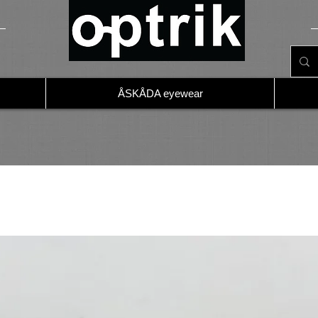
ÅSKÅDA eyewear